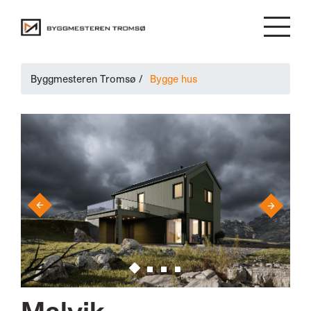
Byggmesteren Tromsø
/
Bygge hus
›
‹
Malvik